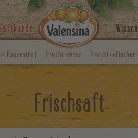
Saftkunde
Wissen
us Konzentrat
Fruchtnektar
Fruchtsaftschorl
Frischsaft