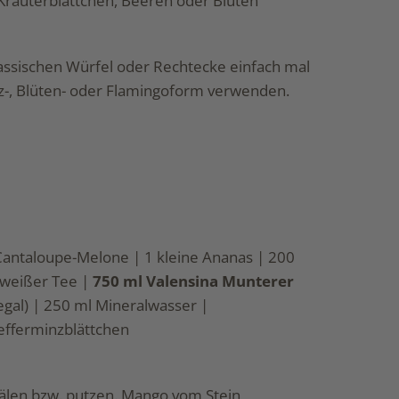
 Kräuterblättchen, Beeren oder Blüten
lassischen Würfel oder Rechtecke einfach mal
rz-, Blüten- oder Flamingoform verwenden.
 Cantaloupe-Melone | 1 kleine Ananas | 200
 weißer Tee |
750 ml Valensina Munterer
gal) | 250 ml Mineralwasser |
efferminzblättchen
älen bzw. putzen. Mango vom Stein