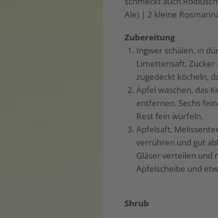
schmeckt auch Roibuscht
Ale) | 2 kleine Rosmari
Zubereitung
Ingwer schälen, in d
Limettensaft, Zucker
zugedeckt köcheln, d
Äpfel waschen, das 
entfernen. Sechs fei
Rest fein würfeln.
Apfelsaft, Melissente
verrühren und gut ab
Gläser verteilen und 
Apfelscheibe und etw
Shrub