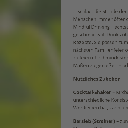
... schlägt die Stunde de
Menschen immer öfter o
Mindful Drinking – acht
geschmackvoll Drinks oh
Rezepte. Sie passen zum 
nächsten Familienfeier o
zu feiern. Und mindesten
Maßen zu genießen – ode
Nützliches Zubehör
Cocktail-Shaker
– Mixbe
unterschiedliche Konsist
Wer keinen hat, kann üb
Barsieb (Strainer)
– zum