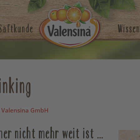
Saftkunde
Wissen
inking
 Valensina GmbH
er nicht mehr weit ist …