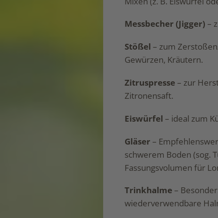
Mixen (z. B. Eiswürfel od
Messbecher (Jigger)
– z
Stößel
– zum Zerstoßen/ 
Gewürzen, Kräutern.
Zitruspresse
– zur Hers
Zitronensaft.
Eiswürfel
– ideal zum K
Gläser
– Empfehlenswert 
schwerem Boden (sog. T
Fassungsvolumen für Lon
Trinkhalme
– Besonders
wiederverwendbare Halme,