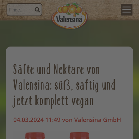
Säfte und Nektare von
Valensina: süß, saftig und
jetzt komplett vegan
04.03.2024 11:49
von Valensina GmbH