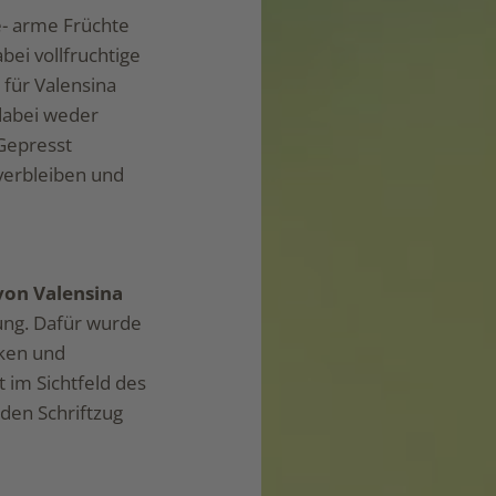
e- arme Früchte
bei vollfruchtige
 für Valensina
 dabei weder
 Gepresst
 verbleiben und
von Valensina
rung. Dafür wurde
rken und
 im Sichtfeld des
den Schriftzug