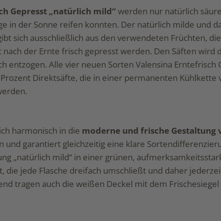
sch Gepresst „natürlich mild“
werden nur natürlich säur
ge in der Sonne reifen konnten. Der natürlich milde und da
bt sich ausschließlich aus den verwendeten Früchten, die
t nach der Ernte frisch gepresst werden. Den Säften wird
h entzogen. Alle vier neuen Sorten Valensina Erntefrisch
0 Prozent Direktsäfte, die in einer permanenten Kühlkette
werden.
sich harmonisch in die
moderne und frische Gestaltung 
n und garantiert gleichzeitig eine klare Sortendifferenzie
ung „natürlich mild“ in einer grünen, aufmerksamkeitssta
 die jede Flasche dreifach umschließt und daher jederzeit
end tragen auch die weißen Deckel mit dem Frischesiegel 