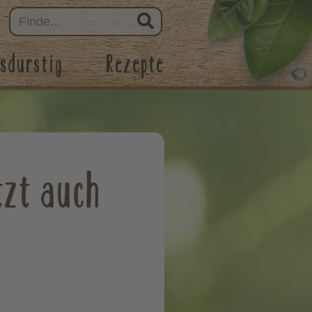
sdurstig
Rezepte
tzt auch