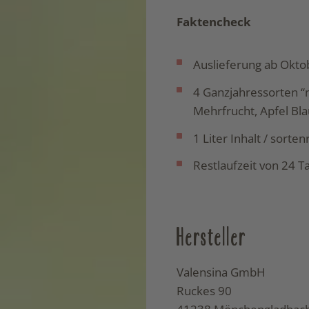
Faktencheck
Auslieferung ab Okto
4 Ganzjahressorten “n
Mehrfrucht, Apfel Bl
1 Liter Inhalt / sorte
Restlaufzeit von 24 T
Hersteller
Valensina GmbH
Ruckes 90