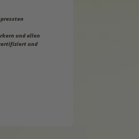
epressten
rkern und allen
rtifiziert und