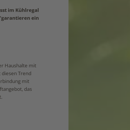
sst im Kühlregal
“garantieren ein
er Haushalte mit
zt diesen Trend
erbindung mit
ftangebot, das
t.