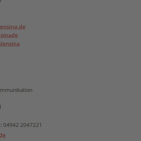
h
ensina.de
sinade
lensina
ommunikation
d
ax: 04942 2047221
de