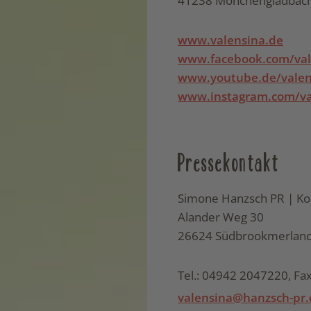
41238 Mönchengladbac
www.valensina.de
www.facebook.com/val
www.youtube.de/valen
www.instagram.com/va
Pressekontakt
Simone Hanzsch PR | K
Alander Weg 30
26624 Südbrookmerlan
Tel.: 04942 2047220, F
valensina@hanzsch-pr.