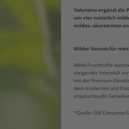
Valensina ergänzt die 
um vier natürlich mild
mildes, säurearmes un
Milder Genuss für max
Milde Fruchtsäfte wachs
steigender Intensität von
mit der Premium-Direkts
dem modernen und frisch
anspruchsvolle Genießer 
*Quelle: GfK ConsumerSc