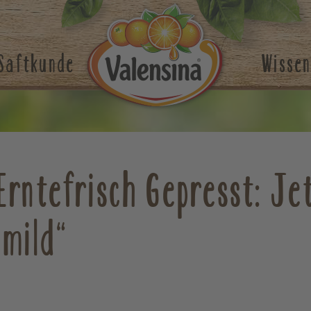
Saftkunde
Wissen
Erntefrisch Gepresst: Je
 mild“