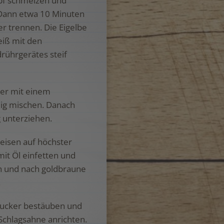
opf schmelzen und
 Dann etwa 10 Minuten
er trennen. Die Eigelbe
eiß mit den
ührgerätes steif
ter mit einem
eig mischen. Danach
g unterziehen.
leisen auf höchster
mit Öl einfetten und
ch und nach goldbraune
.
zucker bestäuben und
Schlagsahne anrichten.