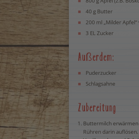
800 g Äpfel (z.B. Bosk
40 g Butter
200 ml „Milder Apfel“
3 EL Zucker
Außerdem:
Puderzucker
Schlagsahne
Zubereitung
Buttermilch erwärmen 
Rühren darin auflösen.