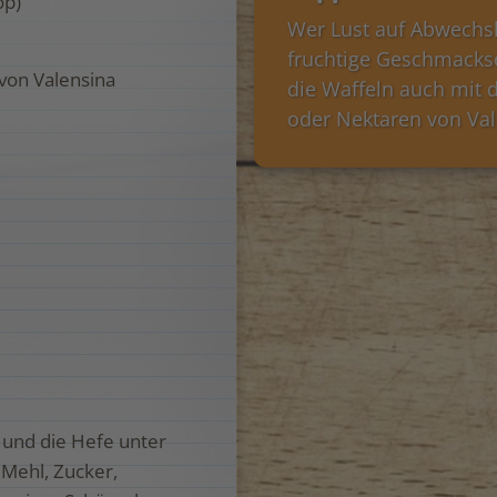
op)
Wer Lust auf Abwechs
fruchtige Geschmackse
 von Valensina
die Waffeln auch mit 
oder Nektaren von Val
und die Hefe unter
 Mehl, Zucker,