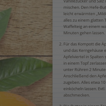
Vanillezucker und Salz 
mischen. Den Hefe-But
leicht erwärmten „Mil
alles zu einem glatten 
Waffelteig an einem w
Minuten gehen lassen.
Für das Kompott die Äp
und das Kerngehäuse e
Apfelviertel in Spalten
in einem Topf zerlassen
unter Rühren 2 Minute
Anschließend den Apfe
zugeben. Alles etwa 1
einköcheln lassen. Evt
abschmecken.