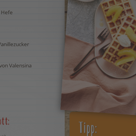
e Hefe
anillezucker
 von Valensina
ott:
Tipp: