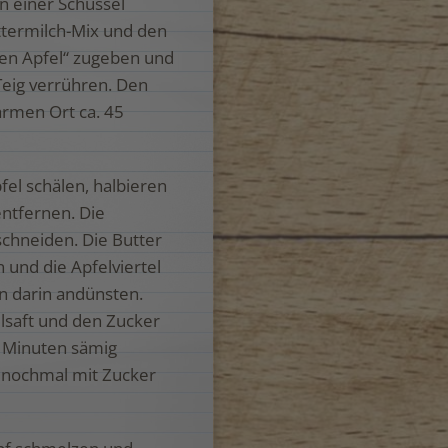
in einer Schüssel
termilch-Mix und den
den Apfel“ zugeben und
Teig verrühren. Den
armen Ort ca. 45
fel schälen, halbieren
ntfernen. Die
 schneiden. Die Butter
 und die Apfelviertel
n darin andünsten.
lsaft und den Zucker
0 Minuten sämig
l. nochmal mit Zucker