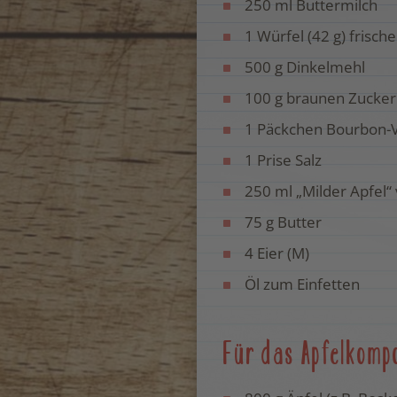
250 ml Buttermilch
1 Würfel (42 g) frisch
500 g Dinkelmehl
100 g braunen Zucker
1 Päckchen Bourbon-V
1 Prise Salz
250 ml „Milder Apfel“
75 g Butter
4 Eier (M)
Öl zum Einfetten
Für das Apfelkomp