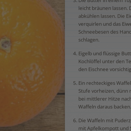
Die Butter in einem T
leicht bräunen lassen.
abkühlen lassen. Die Ei
verquirlen und das Eiw
Schneebesen des Handr
schlagen.
Eigelb und flüssige But
Kochlöffel unter den T
den Eischnee vorsichti
Ein rechteckiges Waffe
Stufe vorheizen, dünn 
bei mittlerer Hitze na
Waffeln daraus backen
Die Waffeln mit Puder
mit Apfelkompott und 