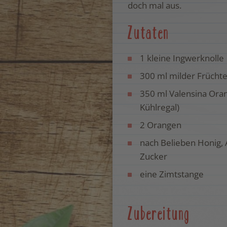
doch mal aus.
Zutaten
1 kleine Ingwerknolle
300 ml milder Frücht
350 ml Valensina Ora
Kühlregal)
2 Orangen
nach Belieben Honig, 
Zucker
eine Zimtstange
Zubereitung