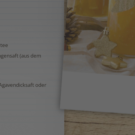
etee
ngensaft (aus dem
Agavendicksaft oder