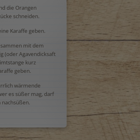
nd die Orangen
Stücke schneiden.
eine Karaffe geben.
 zusammen mit dem
g (oder Agavendicksaft
Zimtstange kurz
araffe geben.
 herrlich wärmende
er es süßer mag, darf
n nachsüßen.