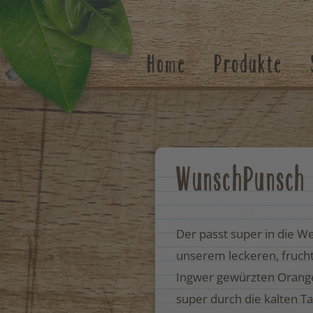
Suchen
Home
Produkte
WunschPunsch
Der passt super in die We
unserem leckeren, frucht
Ingwer gewürzten Oran
super durch die kalten Ta