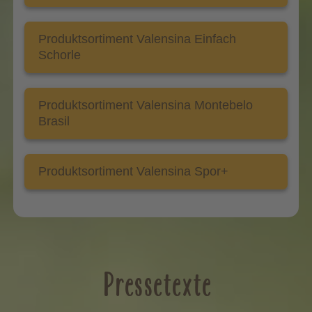
Produktsortiment Valensina Einfach
Schorle
Produktsortiment Valensina Montebelo
Brasil
Produktsortiment Valensina Spor+
Pressetexte