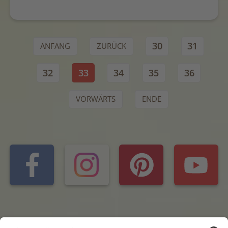
30
31
ANFANG
ZURÜCK
32
33
34
35
36
VORWÄRTS
ENDE