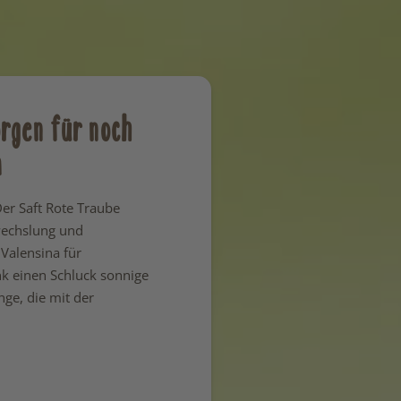
rgen für noch
a
 Der Saft Rote Traube
wechslung und
Valensina für
k einen Schluck sonnige
ge, die mit der