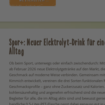
Spor+: Neuer Elektrolyt-Drink für ei
Alltag
Ob beim Sport, unterwegs oder einfach zwischendurch: Mi
ab Februar 2026 neue Elektrolytgetränke auf den Markt, di
Geschmack auf moderne Weise verbinden. Gemeinsam mit 
Kimmich entwickelt, vereinen die drei Sorten funktionalen
Geschmacksprofile – ganz ohne Zuckerzusatz und Kalorien.
kohlensäurehaltig und angenehm erfrischend sind die neue
Begleiter für alle, die im Alltag aktiv sind und bewusst gen
handliche 0,5-Liter-PET-Flasche passt dabei genauso gut in 