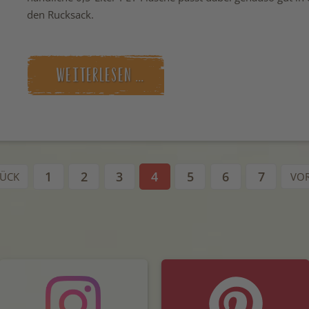
den Rucksack.
WEITERLESEN …
1
2
3
4
5
6
7
ÜCK
VO