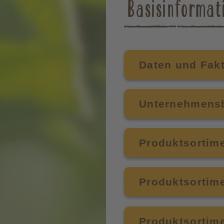
Basisinformat
Daten und Fak
Unternehmens
Produktsortime
Produktsortime
Produktsortime