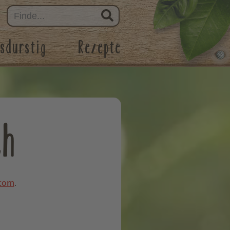
sdurstig
Rezepte
ch
.com
.