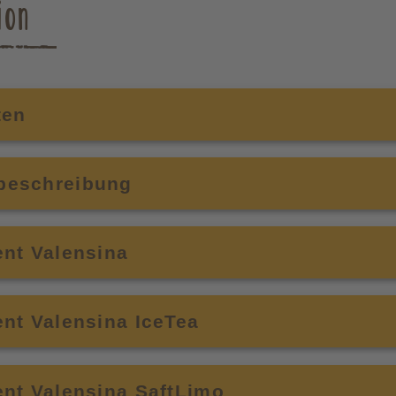
ion
ten
beschreibung
nt Valensina
nt Valensina IceTea
nt Valensina SaftLimo