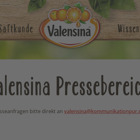
Saftkunde
Wissen
alensina Presseberei
sseanfragen bitte direkt an
valensina@kommunikationpur