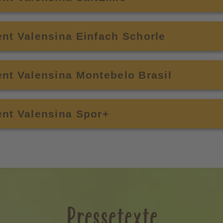
nt Valensina Einfach Schorle
nt Valensina Montebelo Brasil
ent Valensina Spor+
Pressetexte